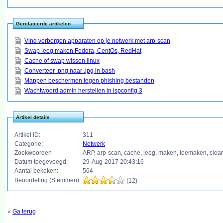
Gerelateerde artikelen
Vind verborgen apparaten op je netwerk met arp-scan
Swap leeg maken Fedora, CentOs, RedHat
Cache of swap wissen linux
Converteer .png naar .jpg in bash
Mappen beschermen tegen phishing bestanden
Wachtwoord admin herstellen in ispconfig 3
Artikel details
Artikel ID:
311
Categorie:
Netwerk
Zoekwoorden
ARP, arp-scan, cache, leeg, maken, leemaken, clear, s
Datum toegevoegd:
29-Aug-2017 20:43:16
Aantal bekeken:
564
Beoordeling (Stemmen):
(12)
«
Ga terug