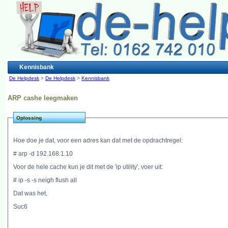
Kennisbank
De Helpdesk
>
De Helpdesk
>
Kennisbank
ARP cashe leegmaken
Oplossing
Hoe doe je dat, voor een adres kan dat met de opdrachtregel:
# arp -d 192.168.1.10
Voor de hele cache kun je dit met de 'ip utility', voer uit:
# ip -s -s neigh flush all
Dat was het,
Suc6