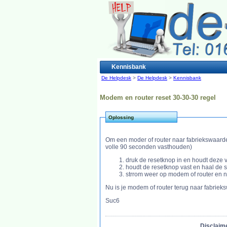
Kennisbank
De Helpdesk
>
De Helpdesk
>
Kennisbank
Modem en router reset 30-30-30 regel
Oplossing
Om een moder of router naar fabriekswaarden t
volle 90 seconden vasthouden)
druk de resetknop in en houdt deze 
houdt de resetknop vast en haal de 
strrom weer op modem of router en
Nu is je modem of router terug naar fabrie
Suc6
Disclaime