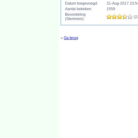
Datum toegevoegd:
31-Aug-2017 23:5
Aantal bekeken:
1559
Beoordeling
(2
(Stemmen):
«
Ga terug