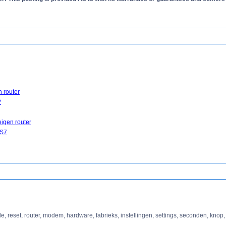
 router
?
eigen router
OS7
le, reset, router, modem, hardware, fabrieks, instellingen, settings, seconden, knop