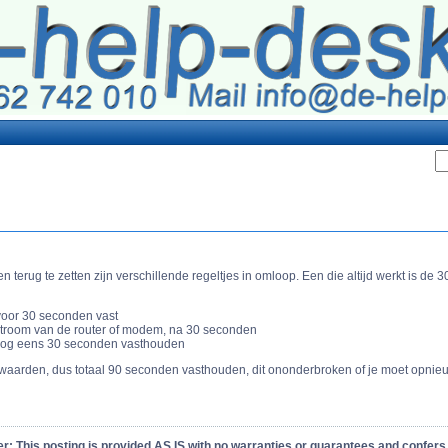
erug te zetten zijn verschillende regeltjes in omloop. Een die altijd werkt is de 30
voor 30 seconden vast
stroom van de router of modem, na 30 seconden
 nog eens 30 seconden vasthouden
kswaarden, dus totaal 90 seconden vasthouden, dit ononderbroken of je moet opni
r: This posting is provided AS IS with no warranties or guarantees and confers 