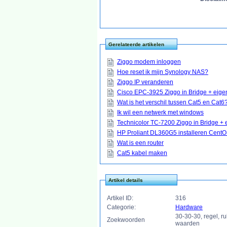
Gerelateerde artikelen
Ziggo modem inloggen
Hoe reset ik mijn Synology NAS?
Ziggo IP veranderen
Cisco EPC-3925 Ziggo in Bridge + eigen
Wat is het verschil tussen Cat5 en Cat6
Ik wil een netwerk met windows
Technicolor TC-7200 Ziggo in Bridge + 
HP Proliant DL360G5 installeren Cent
Wat is een router
Cat5 kabel maken
Artikel details
Artikel ID:
316
Categorie:
Hardware
30-30-30, regel, ru
Zoekwoorden
waarden