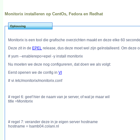
Monitorix installeren op CentOs, Fedora en Redhat
Oplossing
Monitorix is een tool die grafische overzichten maakt en deze elke 60 seconden
Deze zit in de
EPEL
release, dus deze moet wel zijn geïnstalleerd. Om deze on
# yum --enablerepo=epel -y install monitorix
Nu moeten we deze nog configureren, dat doen we als volgt:
Eerst openen we de config in
VI
# vi /etc/monitorix/monitorix.conf
# regel 6: geef hier de naam van je server, of wat je maar wil
title =Monitorix
# regel 7: verander deze in je eigen server hostname
hostname = lsamb04.colani.nl