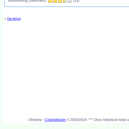
Beoordeling (Stemmen):
(14)
«
Ga terug
Ontwerp -
Colanidesign
© 2000/2024. *** Onze helpdesk helpt u 