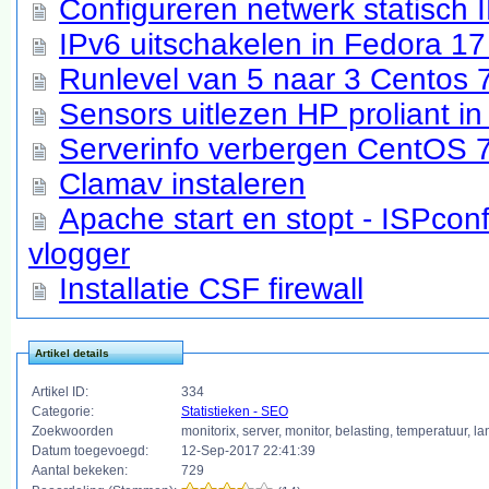
Configureren netwerk statisch
IPv6 uitschakelen in Fedora 17
Runlevel van 5 naar 3 Centos 
Sensors uitlezen HP proliant i
Serverinfo verbergen CentOS 
Clamav instaleren
Apache start en stopt - ISPconf
vlogger
Installatie CSF firewall
Artikel details
Artikel ID:
334
Categorie:
Statistieken - SEO
Zoekwoorden
monitorix, server, monitor, belasting, temperatuur, l
Datum toegevoegd:
12-Sep-2017 22:41:39
Aantal bekeken:
729