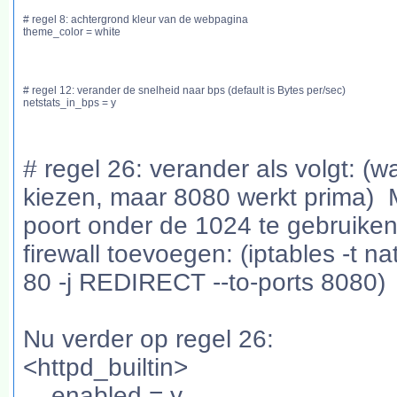
# regel 8: achtergrond kleur van de webpagina
theme_color = white
# regel 12: verander de snelheid naar bps (default is Bytes per/sec)
netstats_in_bps = y
# regel 26: verander als volgt: (
kiezen, maar 8080 werkt prima) 
poort onder de 1024 te gebruiken
firewall toevoegen: (iptables -t 
80 -j REDIRECT --to-ports 8080)
Nu verder op regel 26:
<httpd_builtin>
enabled = y