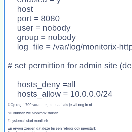
host =
port = 8080
user = nobody
group = nobody
log_file = /var/log/monitorix-htt
# set permittion for admin site (d
hosts_deny =all
hosts_allow = 10.0.0.0/24
# Op regel 700 varander je de taal als je wil nog in nl
Nu kunnen we Monitorix starten:
# systemctl start monitorix
En ervoor zorgen dat deze bij een reboor ook meestart: