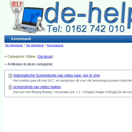
Kennisbank
De Helpdesk
>
De Helpdesk
>
Kennisbank
» Categorie: Video
(
Ga terug
)
»
Artikelen in deze categorie:
Automatische Screendump van video naar .jpg of .png
Het snelste gaat dit met VLC, en aangezien dit voor elk besturingssysteem beschik
screenshots van video maken
Dat kan met ffmpeg ffmpeg -i bronvideo.avi -r 1 -f image2 image-%3d.jpg De document